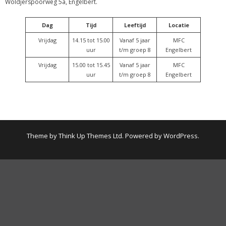
Woldjerspoorweg 5a, Engelbert.
Dag
Tijd
Leeftijd
Locatie
Vrijdag
14.15 tot 15.00
Vanaf 5 jaar
MFC
uur
t/m groep 8
Engelbert
Vrijdag
15.00 tot 15.45
Vanaf 5 jaar
MFC
uur
t/m groep 8
Engelbert
Theme by
Think Up Themes Ltd
. Powered by
WordPress
.